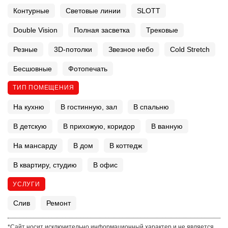
Контурные
Световые линии
SLOTT
Double Vision
Полная засветка
Трековые
Резные
3D-потолки
Звезное небо
Cold Stretch
Бесшовные
Фотопечать
ТИП ПОМЕЩЕНИЯ
На кухню
В гостинную, зал
В спальню
В детскую
В прихожую, коридор
В ванную
На мансарду
В дом
В коттедж
В квартиру, студию
В офис
УСЛУГИ
Слив
Ремонт
*Сайт носит исключительно информационный характер и не является