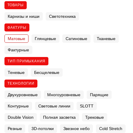
ТОВАРЫ
Карнизы и ниши
Светотехника
ФАКТУРЫ
Матовые
Глянцевые
Сатиновые
Тканевые
Фактурные
ТИП ПРИМЫКАНИЯ
Теневые
Бесщелевые
ТЕХНОЛОГИИ
Двухуровневые
Многоуровневые
Парящие
Контурные
Световые линии
SLOTT
Double Vision
Полная засветка
Трековые
Резные
3D-потолки
Звезное небо
Cold Stretch