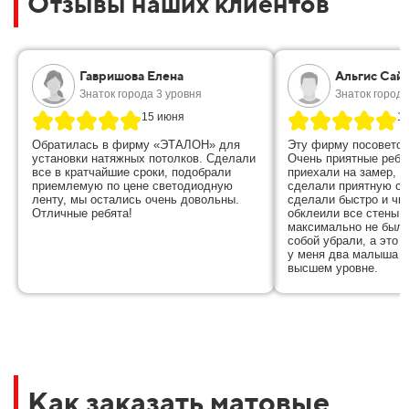
Отзывы наших клиентов
Гавришова Елена
Альгис Сай
Знаток города 3 уровня
Знаток города
15 июня
1
Обратилась в фирму «ЭТАЛОН» для
Эту фирму посоветов
установки натяжных потолков. Сделали
Очень приятные ребя
все в кратчайшие сроки, подобрали
приехали на замер, в
приемлемую по цене светодиодную
сделали приятную ск
ленту, мы остались очень довольны.
сделали быстро и чис
Отличные ребята!
обклеили все стены п
максимально не было
собой убрали, а это 
у меня два малыша , 
высшем уровне.
Как заказать матовые