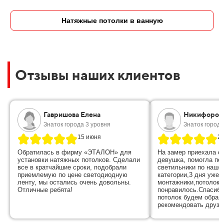
Натяжные потолки в ванную
Отзывы наших клиентов
Гавришова Елена
Никифоров
Знаток города 3 уровня
Знаток города
15 июня
28
Обратилась в фирму «ЭТАЛОН» для
На замер приехала о
установки натяжных потолков. Сделали
девушка, помогла по
все в кратчайшие сроки, подобрали
светильники по наше
приемлемую по цене светодиодную
категории,3 дня уже 
ленту, мы остались очень довольны.
монтажники,потолок 
Отличные ребята!
понравилось.Спасибо
потолок будем обращ
рекомендовать друзь