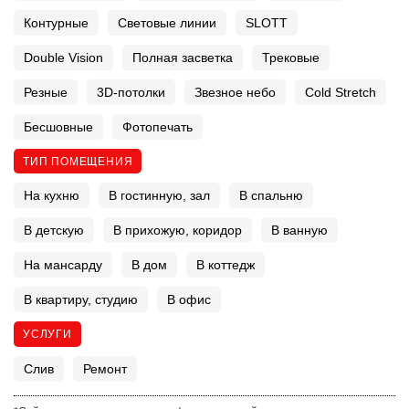
Контурные
Световые линии
SLOTT
Double Vision
Полная засветка
Трековые
Резные
3D-потолки
Звезное небо
Cold Stretch
Бесшовные
Фотопечать
ТИП ПОМЕЩЕНИЯ
На кухню
В гостинную, зал
В спальню
В детскую
В прихожую, коридор
В ванную
На мансарду
В дом
В коттедж
В квартиру, студию
В офис
УСЛУГИ
Слив
Ремонт