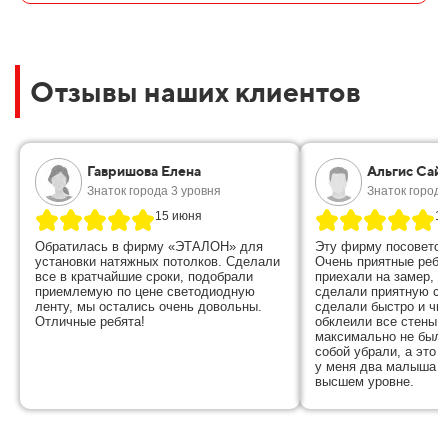
Отзывы наших клиентов
Гавришова Елена
Альгис Сай
Знаток города 3 уровня
Знаток города
15 июня
1
Обратилась в фирму «ЭТАЛОН» для
Эту фирму посоветов
установки натяжных потолков. Сделали
Очень приятные ребя
все в кратчайшие сроки, подобрали
приехали на замер, в
приемлемую по цене светодиодную
сделали приятную ск
ленту, мы остались очень довольны.
сделали быстро и чис
Отличные ребята!
обклеили все стены п
максимально не было
собой убрали, а это 
у меня два малыша , 
высшем уровне.