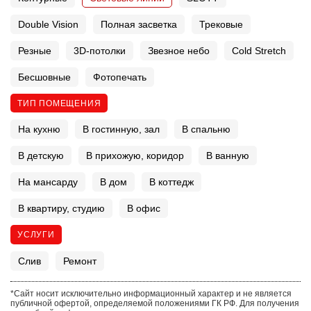
Double Vision
Полная засветка
Трековые
Резные
3D-потолки
Звезное небо
Cold Stretch
Бесшовные
Фотопечать
ТИП ПОМЕЩЕНИЯ
На кухню
В гостинную, зал
В спальню
В детскую
В прихожую, коридор
В ванную
На мансарду
В дом
В коттедж
В квартиру, студию
В офис
УСЛУГИ
Слив
Ремонт
*Сайт носит исключительно информационный характер и не является
публичной офертой, определяемой положениями ГК РФ. Для получения