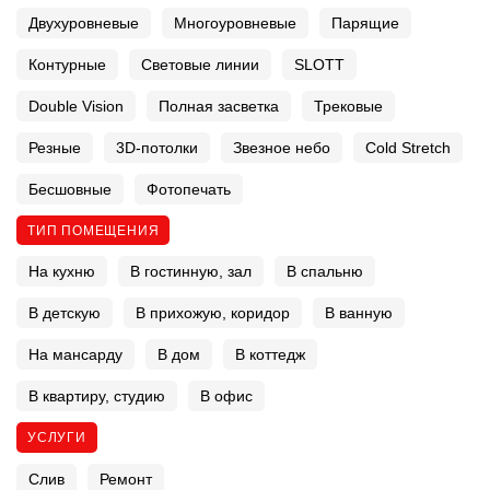
Двухуровневые
Многоуровневые
Парящие
Контурные
Световые линии
SLOTT
Double Vision
Полная засветка
Трековые
Резные
3D-потолки
Звезное небо
Cold Stretch
Бесшовные
Фотопечать
ТИП ПОМЕЩЕНИЯ
На кухню
В гостинную, зал
В спальню
В детскую
В прихожую, коридор
В ванную
На мансарду
В дом
В коттедж
В квартиру, студию
В офис
УСЛУГИ
Слив
Ремонт