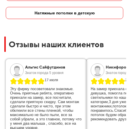
Натяжные потолки в детскую
Отзывы наших клиентов
Альгис Сайфутдинов
Никифоров
Знаток города 5 уровня
Знаток города
17 июля
28
Эту фирму посоветовали знакомые.
На замер приехала о
Очень приятные ребята, оперативно
девушка, помогла по
приехали на замер, все посчитали,
светильники по наше
сделали приятную скидку. Сам монтаж
категории,3 дня уже 
сделали быстро и чисто, при этом
монтажники,потолок 
обклеили все стены пленкой, чтобы
понравилось.Спасибо
максимально не было пыли, все за
потолок будем обращ
собой убрали, а это главное, потому что
рекомендовать друзь
у меня два малыша , спасибо, все на
высшем уровне.