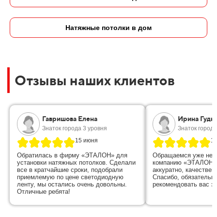
Натяжные потолки в дом
Отзывы наших клиентов
Гавришова Елена
Ирина Гудк
Знаток города 3 уровня
Знаток города
15 июня
15
Обратилась в фирму «ЭТАЛОН» для
Обращаемся уже не в
установки натяжных потолков. Сделали
компанию «ЭТАЛОН»,
все в кратчайшие сроки, подобрали
аккуратно, качествен
приемлемую по цене светодиодную
Спасибо, обязательн
ленту, мы остались очень довольны.
рекомендовать вас з
Отличные ребята!