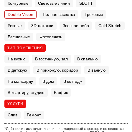
Контурные
Световые линии
SLOTT
Double Vision
Полная засветка
Трековые
Резные
3D-потолки
Звезное небо
Cold Stretch
Бесшовные
Фотопечать
ТИП ПОМЕЩЕНИЯ
На кухню
В гостинную, зал
В спальню
В детскую
В прихожую, коридор
В ванную
На мансарду
В дом
В коттедж
В квартиру, студию
В офис
УСЛУГИ
Слив
Ремонт
*Сайт носит исключительно информационный характер и не является