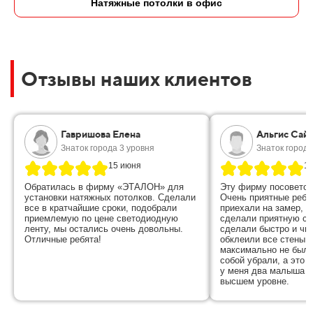
Натяжные потолки в офис
Отзывы наших клиентов
Гавришова Елена
Альгис Сай
Знаток города 3 уровня
Знаток города
15 июня
1
Обратилась в фирму «ЭТАЛОН» для
Эту фирму посоветов
установки натяжных потолков. Сделали
Очень приятные ребя
все в кратчайшие сроки, подобрали
приехали на замер, в
приемлемую по цене светодиодную
сделали приятную ск
ленту, мы остались очень довольны.
сделали быстро и чис
Отличные ребята!
обклеили все стены п
максимально не было
собой убрали, а это 
у меня два малыша , 
высшем уровне.