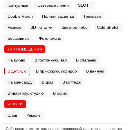
Контурные
Световые линии
SLOTT
Double Vision
Полная засветка
Трековые
Резные
3D-потолки
Звезное небо
Cold Stretch
Бесшовные
Фотопечать
ТИП ПОМЕЩЕНИЯ
На кухню
В гостинную, зал
В спальню
В детскую
В прихожую, коридор
В ванную
На мансарду
В дом
В коттедж
В квартиру, студию
В офис
УСЛУГИ
Слив
Ремонт
*Сайт носит исключительно информационный характер и не является