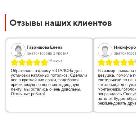
Отзывы наших клиентов
Гавришова Елена
Никифоров
Знаток города 3 уровня
Знаток города
15 июня
28
Обратилась в фирму «ЭТАЛОН» для
На замер приехала о
установки натяжных потолков. Сделали
девушка, помогла по
все в кратчайшие сроки, подобрали
светильники по наше
приемлемую по цене светодиодную
категории,3 дня уже 
ленту, мы остались очень довольны.
монтажники,потолок 
Отличные ребята!
понравилось.Спасибо
потолок будем обращ
рекомендовать друзь