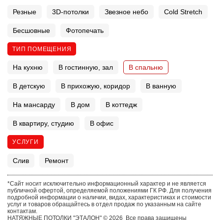
Резные
3D-потолки
Звезное небо
Cold Stretch
Бесшовные
Фотопечать
ТИП ПОМЕЩЕНИЯ
На кухню
В гостинную, зал
В спальню
В детскую
В прихожую, коридор
В ванную
На мансарду
В дом
В коттедж
В квартиру, студию
В офис
УСЛУГИ
Слив
Ремонт
*Сайт носит исключительно информационный характер и не является
публичной офертой, определяемой положениями ГК РФ. Для получения
подробной информации о наличии, видах, характеристиках и стоимости
услуг и товаров обращайтесь в отдел продаж по указанным на сайте
контактам.
НАТЯЖНЫЕ ПОТОЛКИ "ЭТАЛОН" © 2026 Все права защищены