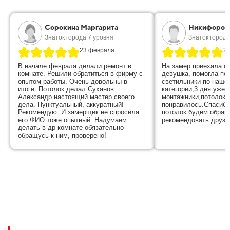
Сорокина Маргарита
Никифоров
Знаток города 7 уровня
Знаток города
23 февраля
28
В начале февраля делали ремонт в
На замер приехала о
комнате. Решили обратиться в фирму с
девушка, помогла по
опытом работы. Очень довольны в
светильники по наше
итоге. Потолок делал Суханов
категории,3 дня уже 
Александр настоящий мастер своего
монтажники,потолок 
дела. Пунктуальный, аккуратный!
понравилось.Спасибо
Рекомендую. И замерщик не спросила
потолок будем обращ
его ФИО тоже опытный. Надумаем
рекомендовать друзь
делать в др комнате обязательно
обращусь к ним, проверено!